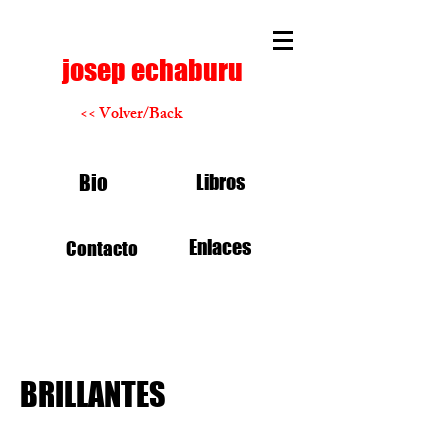
josep echaburu
<< Volver/Back
Bio
Libros
Enlaces
Contacto
BRILLANTES