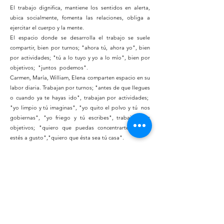
El trabajo dignifica, mantiene los sentidos en alerta,
ubica socialmente, fomenta las relaciones, obliga a
ejercitar el cuerpo y la mente.
El espacio donde se desarrolla el trabajo se suele
compartir, bien por turnos; "ahora tú, ahora yo", bien
por actividades; "tú a lo tuyo y yo a lo mío", bien por
objetivos; "juntos podemos".
Carmen, María, William, Elena comparten espacio en su
labor diaria. Trabajan por turnos; "antes de que llegues
o cuando ya te hayas ido", trabajan por actividades;
"yo limpio y tú imaginas", "yo quito el polvo y tú nos
gobiernas", "yo friego y tú escribes", trabajan por
objetivos; "quiero que puedas concentrarte", "que
estés a gusto","quiero que ésta sea tú casa".
Carlos Lopez Almunia
Sociólogo